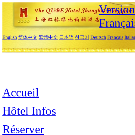
Versio
Françai
English
简体中文
繁體中文
日本語
한국어
Deutsch
Français
Itali
Accueil
Hôtel Infos
Réserver