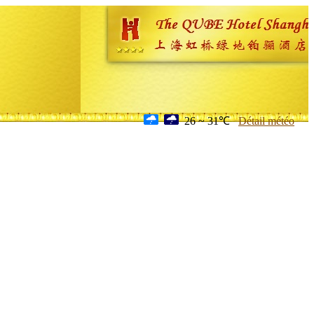
26 ~ 31℃
Détail météo