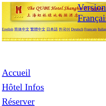
Versio
Françai
English
简体中文
繁體中文
日本語
한국어
Deutsch
Français
Itali
Accueil
Hôtel Infos
Réserver