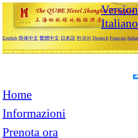
Version
Italiano
English
简体中文
繁體中文
日本語
한국어
Deutsch
Français
Itali
Home
Informazioni
Prenota ora