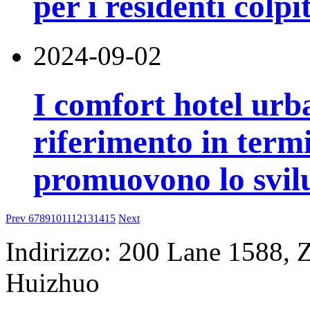
per i residenti colpi
2024-09-02
I comfort hotel urb
riferimento in termi
promuovono lo svilu
Prev
6
7
8
9
10
11
12
13
14
15
Next
Indirizzo: 200 Lane 1588, Z
Huizhuo