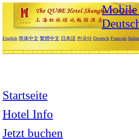
Mobile 
Deutsc
English
简体中文
繁體中文
日本語
한국어
Deutsch
Français
Itali
Startseite
Hotel Info
Jetzt buchen