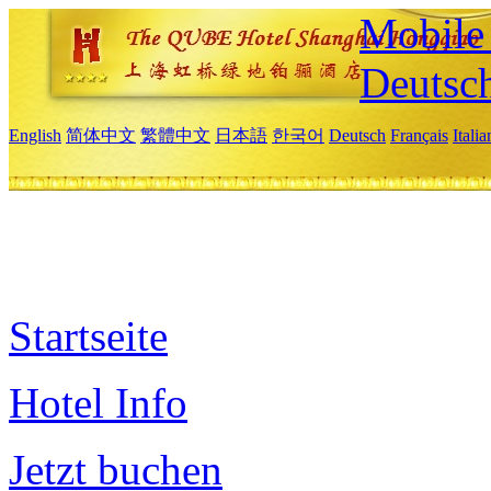
Mobile 
Deutsc
English
简体中文
繁體中文
日本語
한국어
Deutsch
Français
Itali
Startseite
Hotel Info
Jetzt buchen