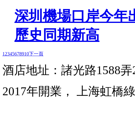
深圳機場口岸今年出
歷史同期新高
1
2
3
4
5
6
7
8
9
10
下一頁
酒店地址：諸光路1588弄
2017年開業， 上海虹