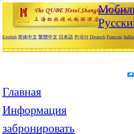
Мобиль
Русски
English
简体中文
繁體中文
日本語
한국어
Deutsch
Français
Itali
Главная
Информация
забронировать