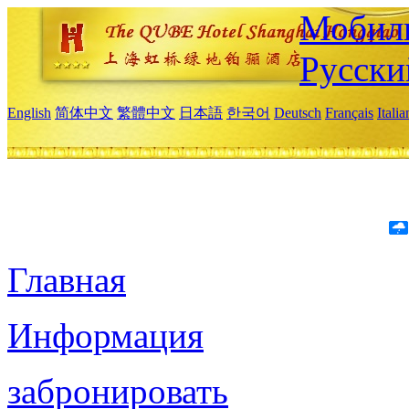
Мобиль
Русски
English
简体中文
繁體中文
日本語
한국어
Deutsch
Français
Itali
Главная
Информация
забронировать