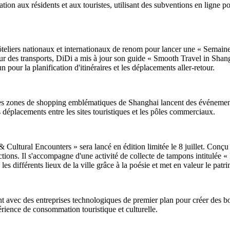
on aux résidents et aux touristes, utilisant des subventions en ligne po
hôteliers nationaux et internationaux de renom pour lancer une « Semain
eur des transports, DiDi a mis à jour son guide « Smooth Travel in Shang
 pour la planification d'itinéraires et les déplacements aller-retour.
 des zones de shopping emblématiques de Shanghai lancent des événement
s déplacements entre les sites touristiques et les pôles commerciaux.
tural Encounters » sera lancé en édition limitée le 8 juillet. Conçu pour
actions. Il s'accompagne d'une activité de collecte de tampons intitulée 
ie les différents lieux de la ville grâce à la poésie et met en valeur le pat
t avec des entreprises technologiques de premier plan pour créer des bor
périence de consommation touristique et culturelle.