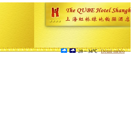
28 ~ 34℃
Détail météo