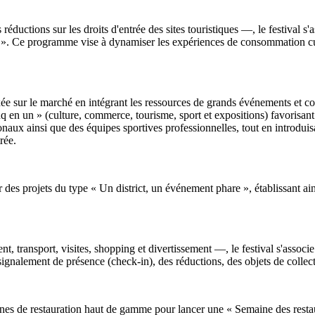
 réductions sur les droits d'entrée des sites touristiques —, le festival 
e ». Ce programme vise à dynamiser les expériences de consommation cul
ée sur le marché en intégrant les ressources de grands événements et 
 en un » (culture, commerce, tourisme, sport et expositions) favorisant la
ionaux ainsi que des équipes sportives professionnelles, tout en introdui
rée.
er des projets du type « Un district, un événement phare », établissant ain
, transport, visites, shopping et divertissement —, le festival s'associ
ignalement de présence (check-in), des réductions, des objets de collect
seignes de restauration haut de gamme pour lancer une « Semaine des res