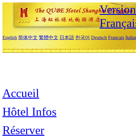
Versio
Françai
English
简体中文
繁體中文
日本語
한국어
Deutsch
Français
Itali
Accueil
Hôtel Infos
Réserver