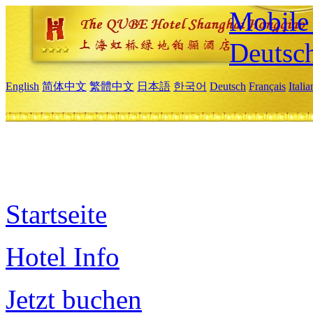
Mobile 
Deutsc
English
简体中文
繁體中文
日本語
한국어
Deutsch
Français
Itali
Startseite
Hotel Info
Jetzt buchen