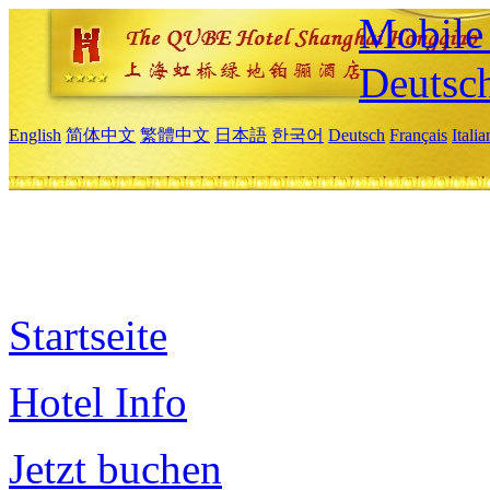
Mobile 
Deutsc
English
简体中文
繁體中文
日本語
한국어
Deutsch
Français
Itali
Startseite
Hotel Info
Jetzt buchen