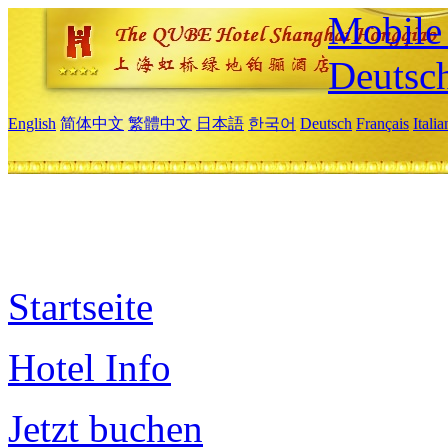
Mobile 
Deutsc
English
简体中文
繁體中文
日本語
한국어
Deutsch
Français
Itali
Startseite
Hotel Info
Jetzt buchen