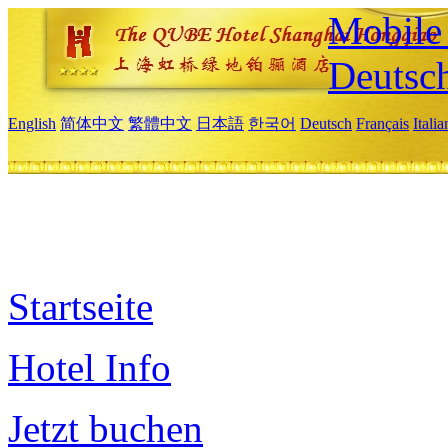
Mobile 
Deutsc
English
简体中文
繁體中文
日本語
한국어
Deutsch
Français
Itali
Startseite
Hotel Info
Jetzt buchen