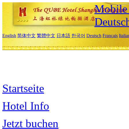
Mobile 
Deutsc
English
简体中文
繁體中文
日本語
한국어
Deutsch
Français
Itali
Startseite
Hotel Info
Jetzt buchen