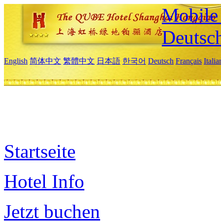
Mobile 
Deutsc
English
简体中文
繁體中文
日本語
한국어
Deutsch
Français
Itali
Startseite
Hotel Info
Jetzt buchen